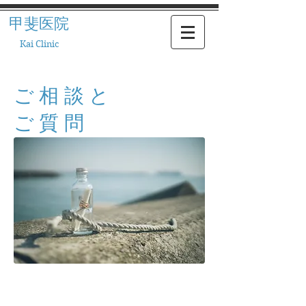
甲斐
医院
​Kai Clinic
ご相談と
ご質問